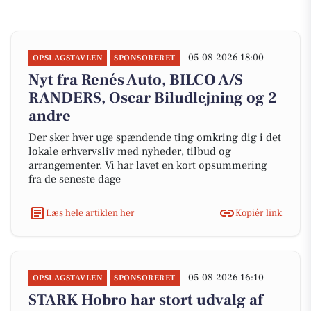
05-08-2026 18:00
OPSLAGSTAVLEN
SPONSORERET
Nyt fra Renés Auto, BILCO A/S
RANDERS, Oscar Biludlejning og 2
andre
Der sker hver uge spændende ting omkring dig i det
lokale erhvervsliv med nyheder, tilbud og
arrangementer. Vi har lavet en kort opsummering
fra de seneste dage
Læs hele artiklen her
Kopiér link
05-08-2026 16:10
OPSLAGSTAVLEN
SPONSORERET
STARK Hobro har stort udvalg af