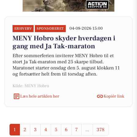
04-08-2026 15:00
ERHVERV
SPONSORERET
MENY Hobro skyder hverdagen i
gang med Ja Tak-maraton
Efter sommerferien inviterer MENY Hobro til et
stort Ja Tak-maraton med 25 skarpe tilbud.
Maratonet starter onsdag den 5. august klokken 11
og fortsætter helt frem til torsdag aften.
Kilde: MENY Hobro
Læs hele artiklen her
Kopiér link
1
2
3
4
5
6
7
...
378