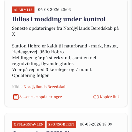
06-08-2026 20:03
ALARM112
Ildløs i mødding under kontrol
Seneste opdateringer fra Nordjyllands Beredskab på
X:
Station Hobro er kaldt til naturbrand - mark, høstet,
Hedeagervej, 9500 Hobro.
Meldingen går på stærk vind, samt en del
røgudvikling, flyvende gløder.
Vi er på vej med 3 køretøjer og 7 mand.
Opdatering følger.
Kilde:
Nordjyllands Beredskab
Se seneste opdateringer
Kopiér link
06-08-2026 18:09
OPSLAGSTAVLEN
SPONSORERET