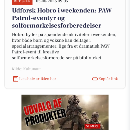
05-08-2026 09:05
DET SKER
Udforsk Hobro i weekenden: PAW
Patrol-eventyr og
solformørkelsesforberedelser
Hobro byder på spændende aktiviteter i weekenden,
hvor både børn og voksne kan deltage i
specialarrangementer, lige fra et dramatisk PAW
Patrol-event til kreative
solformørkelsesforberedelser på biblioteket.
Kilde: Kultunaut
Læs hele artiklen her
Kopiér link