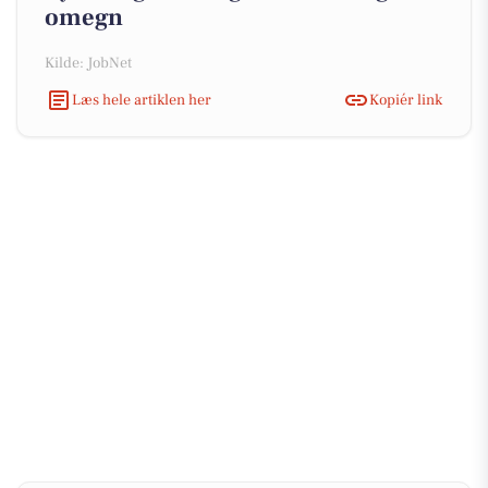
omegn
Kilde: JobNet
Læs hele artiklen her
Kopiér link