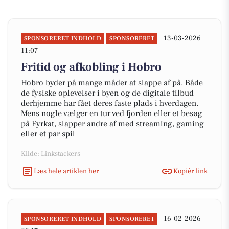
13-03-2026
SPONSORERET INDHOLD
SPONSORERET
11:07
Fritid og afkobling i Hobro
Hobro byder på mange måder at slappe af på. Både
de fysiske oplevelser i byen og de digitale tilbud
derhjemme har fået deres faste plads i hverdagen.
Mens nogle vælger en tur ved fjorden eller et besøg
på Fyrkat, slapper andre af med streaming, gaming
eller et par spil
Kilde: Linkstackers
Læs hele artiklen her
Kopiér link
16-02-2026
SPONSORERET INDHOLD
SPONSORERET