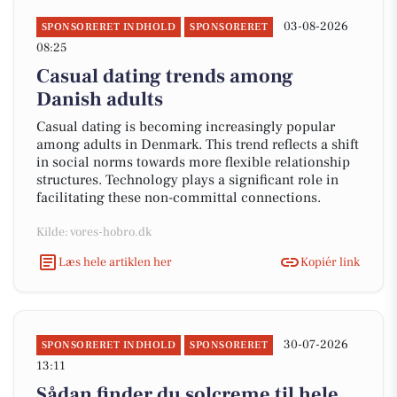
03-08-2026
SPONSORERET INDHOLD
SPONSORERET
08:25
Casual dating trends among
Danish adults
Casual dating is becoming increasingly popular
among adults in Denmark. This trend reflects a shift
in social norms towards more flexible relationship
structures. Technology plays a significant role in
facilitating these non-committal connections.
Kilde: vores-hobro.dk
Læs hele artiklen her
Kopiér link
30-07-2026
SPONSORERET INDHOLD
SPONSORERET
13:11
Sådan finder du solcreme til hele