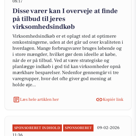
08:17
Disse varer kan I overveje at finde
på tilbud til jeres
virksomhedsindkøb
Virksomhedsindkøb er et oplagt sted at optimere
omkostningerne, uden at det går ud over kvaliteten i
hverdagen. Mange forbrugsvarer bruges løbende og
i store mængder, hvilket gør dem ideelle at købe,
når de er på tilbud. Ved at være strategiske og
planlægge indkøb i god tid kan virksomheder opnå
mærkbare besparelser. Nedenfor gennemgår vi tre
varegrupper, hvor det ofte giver god mening at
holde øje...
Læs hele artiklen her
Kopiér link
09-02-2026
SPONSORERET INDHOLD
SPONSORERET
11:36