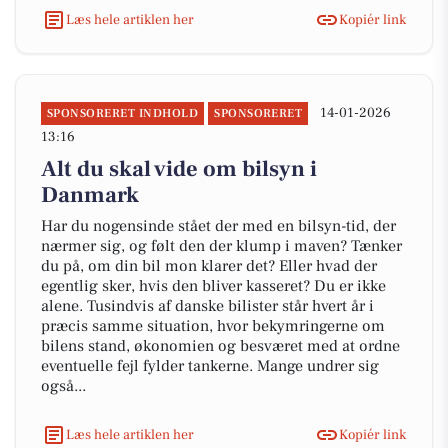
Læs hele artiklen her
Kopiér link
14-01-2026
SPONSORERET INDHOLD
SPONSORERET
13:16
Alt du skal vide om bilsyn i
Danmark
Har du nogensinde stået der med en bilsyn-tid, der
nærmer sig, og følt den der klump i maven? Tænker
du på, om din bil mon klarer det? Eller hvad der
egentlig sker, hvis den bliver kasseret? Du er ikke
alene. Tusindvis af danske bilister står hvert år i
præcis samme situation, hvor bekymringerne om
bilens stand, økonomien og besværet med at ordne
eventuelle fejl fylder tankerne. Mange undrer sig
også...
Læs hele artiklen her
Kopiér link