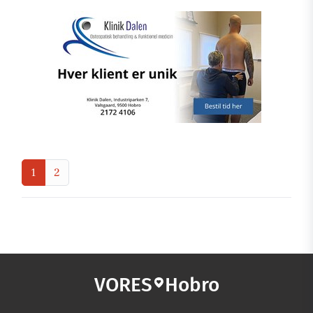
1
2
VORES
Hobro