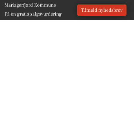
Mariagerfjord Kommune
Tilmeld nyhedsbrev
Få en gratis salgsvurdering
Sponsoreret indhold
BLIV OPDATERET
Få lokale nyheder GRATIS
Email
Tilmeld
Vores Digital © 2026
Kontakt VORES Digital
CVR: 41179082