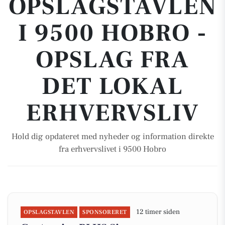
OPSLAGSTAVLEN
I 9500 HOBRO -
OPSLAG FRA
DET LOKAL
ERHVERVSLIV
Hold dig opdateret med nyheder og information direkte
fra erhvervslivet i 9500 Hobro
12 timer siden
OPSLAGSTAVLEN
SPONSORERET