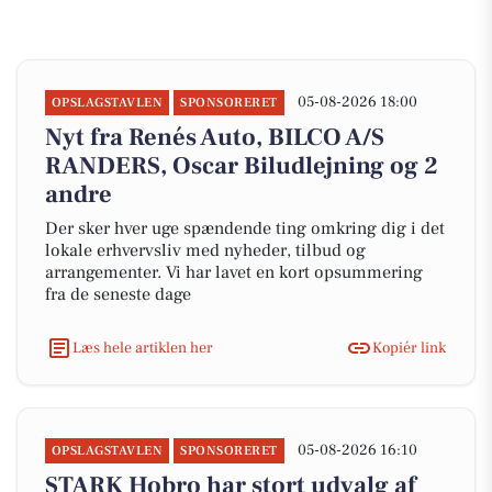
05-08-2026 18:00
OPSLAGSTAVLEN
SPONSORERET
Nyt fra Renés Auto, BILCO A/S
RANDERS, Oscar Biludlejning og 2
andre
Der sker hver uge spændende ting omkring dig i det
lokale erhvervsliv med nyheder, tilbud og
arrangementer. Vi har lavet en kort opsummering
fra de seneste dage
Læs hele artiklen her
Kopiér link
05-08-2026 16:10
OPSLAGSTAVLEN
SPONSORERET
STARK Hobro har stort udvalg af