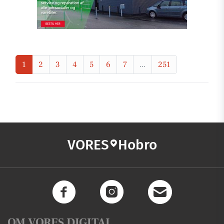
1
2
3
4
5
6
7
...
251
VORES
Hobro
OM VORES DIGITAL