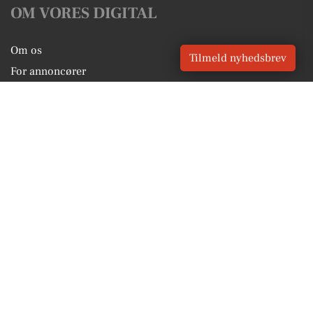
OM VORES DIGITAL
Om os
Tilmeld nyhedsbrev
For annoncører
Vilkår og Privatlivspolitik
Kontakt VORES Digital
Administrer samtykke
GENVEJE
Seneste nyt fra Hobro
Vores lokale erhverv
Kalenderen for Hobro
Fakta om Hobro
Erhvervsartikler