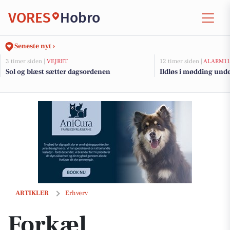
VORES
Hobro
Seneste nyt ›
3 timer siden |
VEJRET
12 timer siden |
ALARM11
Sol og blæst sætter dagsordenen
Ildløs i mødding und
Forkæl medarbejderne med kvalitetsjulegaver – skræddersyet til din
ARTIKLER
Erhverv
Forkæl