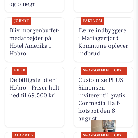
og omegn
JOBNYT
FAKTA OM
Bliv morgenbuffet-
Færre indbyggere
medarbejder på
i Mariagerfjord
Hotel Amerika i
Kommune oplever
Hobro
indbrud
BILER
SPONSORERET
OPSLAGSTAVLEN
De billigste biler i
Customize PLUS
Hobro - Priser helt
Simonsen
ned til 69.500 kr!
inviterer til gratis
Conmedia Half-
hotspot den 8.
august
ALARM112
SPONSORERET
OPSLAGSTAVLEN