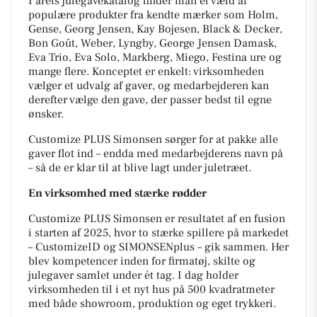
I årets julegavekatalog finder man et væld af
populære produkter fra kendte mærker som Holm,
Gense, Georg Jensen, Kay Bojesen, Black & Decker,
Bon Goût, Weber, Lyngby, George Jensen Damask,
Eva Trio, Eva Solo, Markberg, Miego, Festina ure og
mange flere. Konceptet er enkelt: virksomheden
vælger et udvalg af gaver, og medarbejderen kan
derefter vælge den gave, der passer bedst til egne
ønsker.
Customize PLUS Simonsen sørger for at pakke alle
gaver flot ind – endda med medarbejderens navn på
– så de er klar til at blive lagt under juletræet.
En virksomhed med stærke rødder
Customize PLUS Simonsen er resultatet af en fusion
i starten af 2025, hvor to stærke spillere på markedet
– CustomizeID og SIMONSENplus – gik sammen. Her
blev kompetencer inden for firmatøj, skilte og
julegaver samlet under ét tag. I dag holder
virksomheden til i et nyt hus på 500 kvadratmeter
med både showroom, produktion og eget trykkeri.