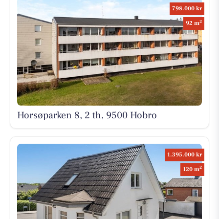
798.000 kr
2
92 m
Horsøparken 8, 2 th, 9500 Hobro
1.395.000 kr
2
120 m