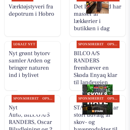
Værktøjstyveri fra
Det Lune Brød har
depotrum i Hobro
masser af
lækkerier i
butikken i dag
LOKALT NYT
SPONSORERET
OPSLAGSTAVLEN
Nyt grønt bytorv
BILCO A/S
samler Arden og
RANDERS
bringer naturen
fremhæver en
ind i bylivet
Skoda Enyaq klar
til landevejen
SPONSORERET
OPSLAGSTAVLEN
SPONSORERET
OPSLAGSTAVLEN
Nyt fra Renés
STARK Hobro har
Auto, BILCO A/S
stort udvalg af
RANDERS, Oscar
skov- og
Biludlejning og 2
haveprodukter til