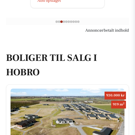
Åbn opslaget
Annoncørbetalt indhold
BOLIGER TIL SALG I
HOBRO
930.000 kr
2
919 m