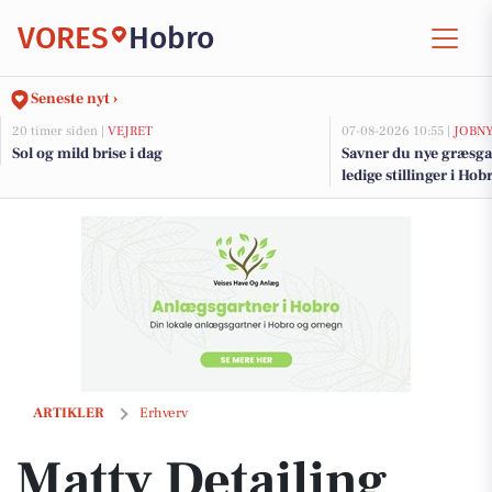
VORES
Hobro
Seneste nyt ›
20 timer siden |
VEJRET
07-08-2026 10:55 |
JOBN
Sol og mild brise i dag
Savner du nye græsga
ledige stillinger i H
Matty Detailing løfter bilpleje til øverste niveau med eksklusiv certif
ARTIKLER
Erhverv
Matty Detailing