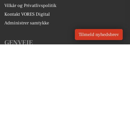
Vilkår og Privatlivspolitik
Kontakt VORES Digital
Administrer samtykke
Tilmeld nyhedsbrev
GENVEJE
Seneste nyt fra Hobro
Vores lokale erhverv
Kalenderen for Hobro
Fakta om Hobro
Erhvervsartikler
Mariagerfjord Kommune
Få en gratis salgsvurdering
Sponsoreret indhold