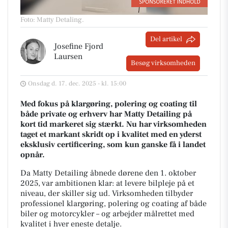
Foto: Matty Detaling
.
Del artikel
Josefine Fjord
Laursen
Besøg virksomheden
Onsdag d. 17. dec. 2025 - kl. 15:00
Med fokus på klargøring, polering og coating til
både private og erhverv har Matty Detailing på
kort tid markeret sig stærkt. Nu har virksomheden
taget et markant skridt op i kvalitet med en yderst
eksklusiv certificering, som kun ganske få i landet
opnår.
Da Matty Detailing åbnede dørene den 1. oktober
2025, var ambitionen klar: at levere bilpleje på et
niveau, der skiller sig ud. Virksomheden tilbyder
professionel klargøring, polering og coating af både
biler og motorcykler – og arbejder målrettet med
kvalitet i hver eneste detalje.