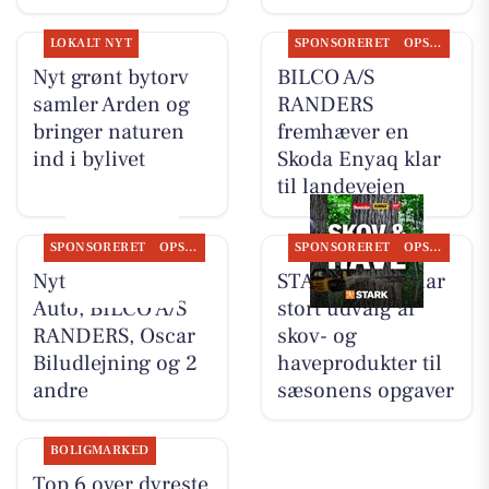
LOKALT NYT
SPONSORERET
OPSLAGSTAVLEN
Nyt grønt bytorv
BILCO A/S
samler Arden og
RANDERS
bringer naturen
fremhæver en
ind i bylivet
Skoda Enyaq klar
til landevejen
SPONSORERET
OPSLAGSTAVLEN
SPONSORERET
OPSLAGSTAVLEN
Nyt fra Renés
STARK Hobro har
Auto, BILCO A/S
stort udvalg af
RANDERS, Oscar
skov- og
Biludlejning og 2
haveprodukter til
andre
sæsonens opgaver
BOLIGMARKED
Top 6 over dyreste