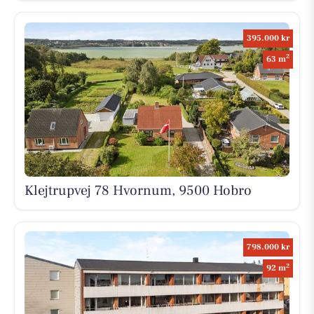
395.000 kr
2
63 m
Klejtrupvej 78 Hvornum, 9500 Hobro
798.000 kr
2
92 m