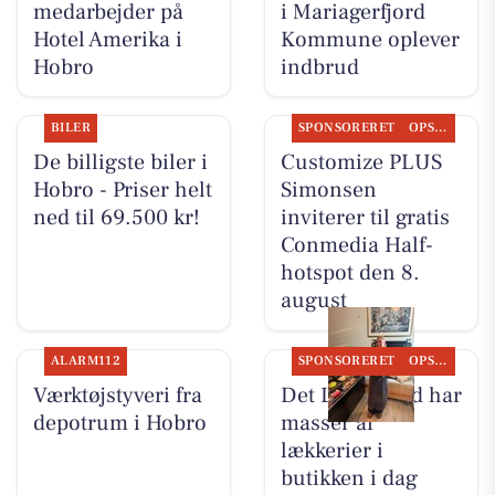
medarbejder på
i Mariagerfjord
Hotel Amerika i
Kommune oplever
Hobro
indbrud
BILER
SPONSORERET
OPSLAGSTAVLEN
De billigste biler i
Customize PLUS
Hobro - Priser helt
Simonsen
ned til 69.500 kr!
inviterer til gratis
Conmedia Half-
hotspot den 8.
august
ALARM112
SPONSORERET
OPSLAGSTAVLEN
Værktøjstyveri fra
Det Lune Brød har
depotrum i Hobro
masser af
lækkerier i
butikken i dag