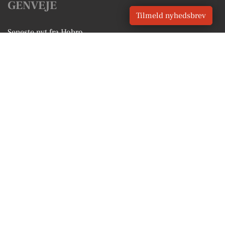
GENVEJE
Tilmeld nyhedsbrev
Seneste nyt fra Hobro
Vores lokale erhverv
Kalenderen for Hobro
Fakta om Hobro
Erhvervsartikler
Mariagerfjord Kommune
Få en gratis salgsvurdering
Sponsoreret indhold
Vores Digital © 2026
Kontakt VORES Digital
CVR: 41179082