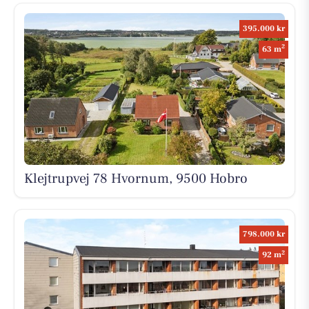
395.000 kr
2
63 m
Klejtrupvej 78 Hvornum, 9500 Hobro
798.000 kr
2
92 m