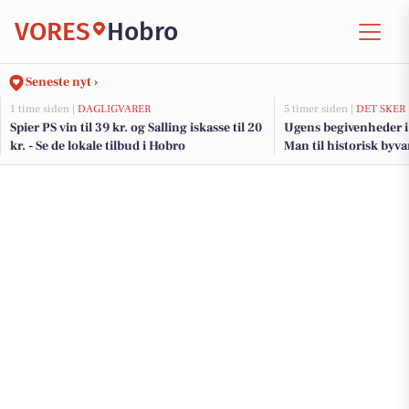
VORES
Hobro
Seneste nyt ›
1 time siden |
DAGLIGVARER
5 timer siden |
DET SKER
Spier PS vin til 39 kr. og Salling iskasse til 20
Ugens begivenheder i
kr. - Se de lokale tilbud i Hobro
Man til historisk byv