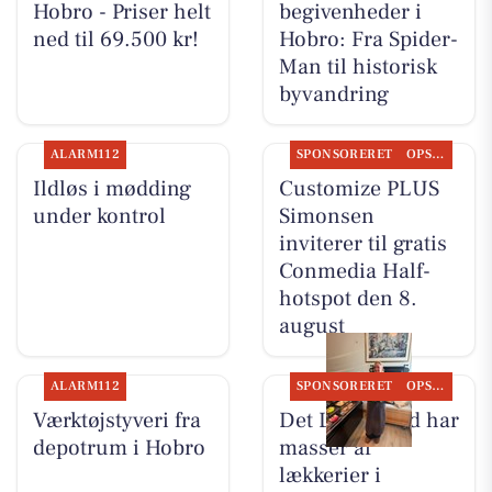
Hobro - Priser helt
begivenheder i
ned til 69.500 kr!
Hobro: Fra Spider-
Man til historisk
byvandring
ALARM112
SPONSORERET
OPSLAGSTAVLEN
Ildløs i mødding
Customize PLUS
under kontrol
Simonsen
inviterer til gratis
Conmedia Half-
hotspot den 8.
august
ALARM112
SPONSORERET
OPSLAGSTAVLEN
Værktøjstyveri fra
Det Lune Brød har
depotrum i Hobro
masser af
lækkerier i