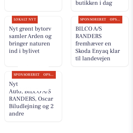
butikken i dag
LOKALT NYT
SPONSORERET
OPSLAGSTAVLEN
Nyt grønt bytorv
BILCO A/S
samler Arden og
RANDERS
bringer naturen
fremhæver en
ind i bylivet
Skoda Enyaq klar
til landevejen
SPONSORERET
OPSLAGSTAVLEN
Nyt fra Renés
Auto, BILCO A/S
RANDERS, Oscar
Biludlejning og 2
andre