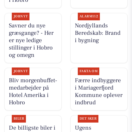
i Hobro
JOBNYT
ALARM112
Savner du nye
Nordjyllands
græsgange? - Her
Beredskab: Brand
er nye ledige
i bygning
stillinger i Hobro
og omegn
JOBNYT
FAKTA OM
Bliv morgenbuffet-
Færre indbyggere
medarbejder på
i Mariagerfjord
Hotel Amerika i
Kommune oplever
Hobro
indbrud
BILER
DET SKER
De billigste biler i
Ugens