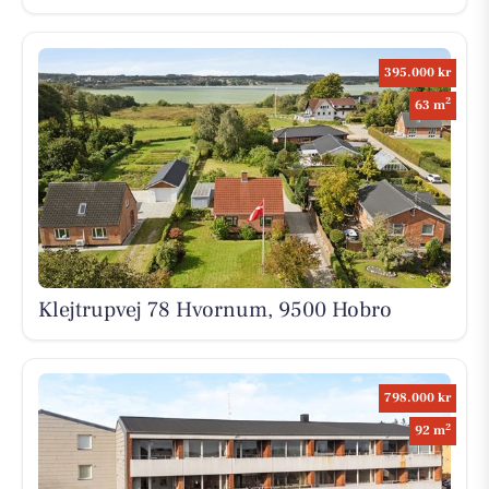
395.000 kr
2
63 m
Klejtrupvej 78 Hvornum, 9500 Hobro
798.000 kr
2
92 m