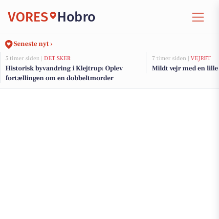
VORES
Hobro
Seneste nyt ›
5 timer siden |
DET SKER
7 timer siden |
VEJRET
Historisk byvandring i Klejtrup: Oplev
Mildt vejr med en lill
fortællingen om en dobbeltmorder