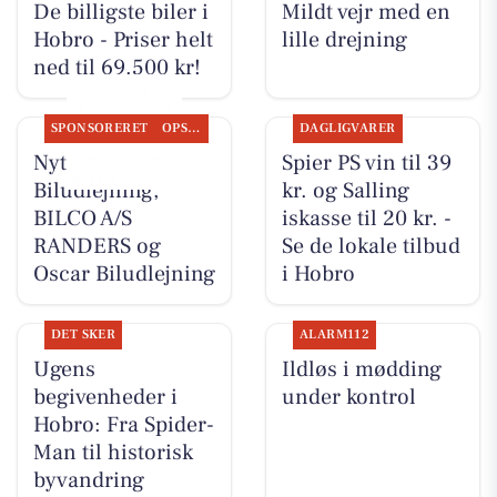
De billigste biler i
Mildt vejr med en
Hobro - Priser helt
lille drejning
ned til 69.500 kr!
SPONSORERET
OPSLAGSTAVLEN
DAGLIGVARER
Nyt fra Oscar
Spier PS vin til 39
Biludlejning,
kr. og Salling
BILCO A/S
iskasse til 20 kr. -
RANDERS og
Se de lokale tilbud
Oscar Biludlejning
i Hobro
DET SKER
ALARM112
Ugens
Ildløs i mødding
begivenheder i
under kontrol
Hobro: Fra Spider-
Man til historisk
byvandring