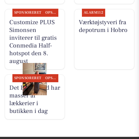
SPONSORERET
OPSLAGSTAVLEN
ALARM112
Customize PLUS
Værktøjstyveri fra
Simonsen
depotrum i Hobro
inviterer til gratis
Conmedia Half-
hotspot den 8.
august
SPONSORERET
OPSLAGSTAVLEN
Det Lune Brød har
masser af
lækkerier i
butikken i dag