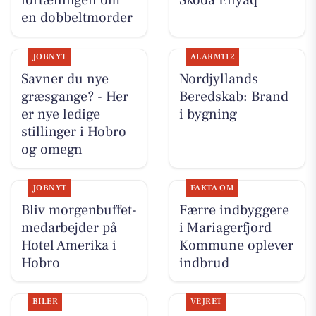
fortællingen om
Skoda Enyaq
en dobbeltmorder
JOBNYT
ALARM112
Savner du nye
Nordjyllands
græsgange? - Her
Beredskab: Brand
er nye ledige
i bygning
stillinger i Hobro
og omegn
JOBNYT
FAKTA OM
Bliv morgenbuffet-
Færre indbyggere
medarbejder på
i Mariagerfjord
Hotel Amerika i
Kommune oplever
Hobro
indbrud
BILER
VEJRET