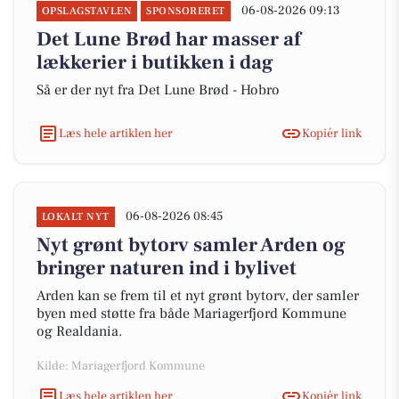
06-08-2026 09:13
OPSLAGSTAVLEN
SPONSORERET
Det Lune Brød har masser af
lækkerier i butikken i dag
Så er der nyt fra Det Lune Brød - Hobro
Læs hele artiklen her
Kopiér link
06-08-2026 08:45
LOKALT NYT
Nyt grønt bytorv samler Arden og
bringer naturen ind i bylivet
Arden kan se frem til et nyt grønt bytorv, der samler
byen med støtte fra både Mariagerfjord Kommune
og Realdania.
Kilde: Mariagerfjord Kommune
Læs hele artiklen her
Kopiér link