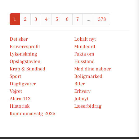
1
2
3
4
5
6
7
...
378
Det sker
Lokalt nyt
Erhvervsprofil
Mindeord
Lykønskning
Fakta om
Opslagstavlen
Husstand
Krop & Sundhed
Mød dine naboer
Sport
Boligmarked
Dagligvarer
Biler
Vejret
Erhverv
Alarm112
Jobnyt
Historisk
Læserbidrag
Kommunalvalg 2025