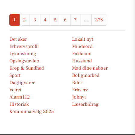
1
2
3
4
5
6
7
...
378
Det sker
Lokalt nyt
Erhvervsprofil
Mindeord
Lykønskning
Fakta om
Opslagstavlen
Husstand
Krop & Sundhed
Mød dine naboer
Sport
Boligmarked
Dagligvarer
Biler
Vejret
Erhverv
Alarm112
Jobnyt
Historisk
Læserbidrag
Kommunalvalg 2025