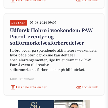
Læs hele artiklen her
Kopiér link
05-08-2026 09:05
DET SKER
Udforsk Hobro i weekenden: PAW
Patrol-eventyr og
solformørkelsesforberedelser
Hobro byder på spændende aktiviteter i weekenden,
hvor både børn og voksne kan deltage i
specialarrangementer, lige fra et dramatisk PAW
Patrol-event til kreative
solformørkelsesforberedelser på biblioteket.
Kilde: Kultunaut
Læs hele artiklen her
Kopiér link