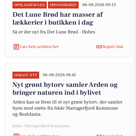
06-08-2026 09:13
OPSLAGSTAVLEN
SPONSORERET
Det Lune Brød har masser af
lækkerier i butikken i dag
Så er der nyt fra Det Lune Brød - Hobro
Læs hele artiklen her
Kopiér link
06-08-2026 08:45
LOKALT NYT
Nyt grønt bytorv samler Arden og
bringer naturen ind i bylivet
Arden kan se frem til et nyt grønt bytorv, der samler
byen med støtte fra både Mariagerfjord Kommune
og Realdania.
Kilde: Mariagerfjord Kommune