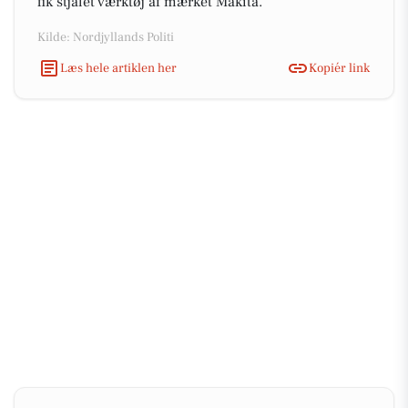
fik stjålet værktøj af mærket Makita.
Kilde: Nordjyllands Politi
Læs hele artiklen her
Kopiér link