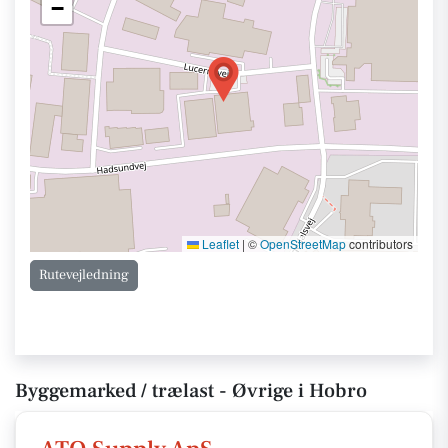
−
Leaflet
|
©
OpenStreetMap
contributors
Rutevejledning
Byggemarked / trælast - Øvrige i Hobro