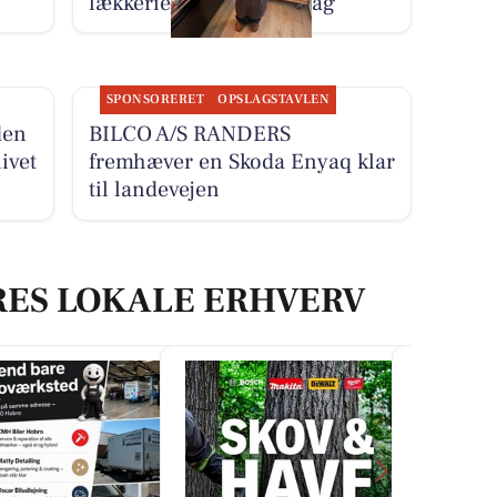
lækkerier i butikken i dag
SPONSORERET
OPSLAGSTAVLEN
den
BILCO A/S RANDERS
ivet
fremhæver en Skoda Enyaq klar
til landevejen
RES LOKALE ERHVERV