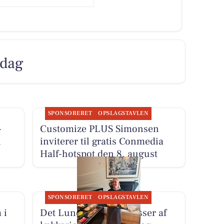
 dag
SPONSORERET
OPSLAGSTAVLEN
-
Customize PLUS Simonsen
i
inviterer til gratis Conmedia
Half-hotspot den 8. august
SPONSORERET
OPSLAGSTAVLEN
 i
Det Lune Brød har masser af