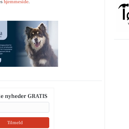
es
hjemmeside
.
le nyheder GRATIS
Tilmeld