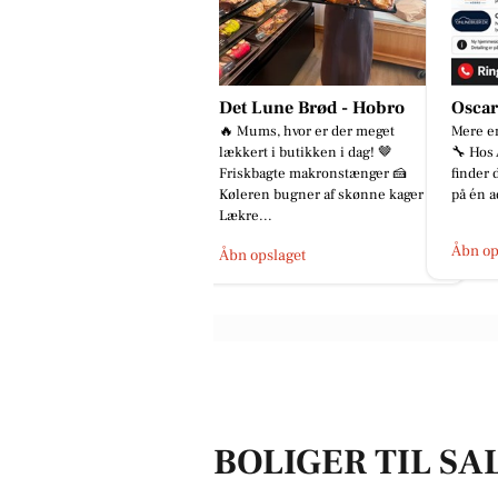
et Lune Brød - Hobro
Oscar Biludlejning
STAR
 Mums, hvor er der meget
Mere end bare et autoværksted 🚗
Sæsonen
kkert i butikken i dag! 🤎
🔧 Hos Automotive Center Hobro
Hækken 
riskbagte makronstænger 🍰
finder du flere specialister samlet
vi har e
leren bugner af skønne kager 🥪
på én adresse: 🔧 CMH Bi...
havepro
kre...
Åbn opslaget
Åbn op
bn opslaget
BOLIGER TIL SA