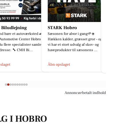
K Hobro
Mæglerringen Hadsund
Oscar Bil
 for alvor i gang🌱☀️
ÅBENT HUS – Onsdag - Fredag 🏡
Mange af jer 
kalder, græsset gror – og
Vi holder åbent hus på Flejsborgvej
nye logo, ma
t stort udvalg af skov- og
1, V Hornum, 9640 Farsø
udtryk, I lig
dukter til sæsonens ...
spændende bolig. Kom forbi, oplev
arbejdstøj, 
...
slaget
Åbn opslage
Åbn opslaget
Annoncørbetalt indhold
LG I HOBRO