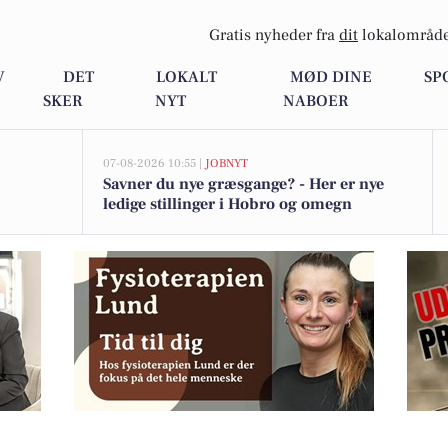
Gratis nyheder fra
dit
lokalområde
V
DET
LOKALT
MØD DINE
SP
SKER
NYT
NABOER
07-08-2026 10:55 |
JOBNYT
Savner du nye græsgange? - Her er nye
ledige stillinger i Hobro og omegn
ro til salg gennem home Hobro