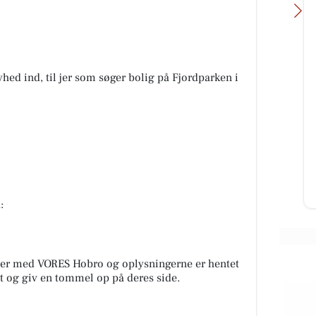
hed ind, til jer som søger bolig på Fjordparken i
Det Lune Brød - Hobro
 kan
🔥 Mums, hvor er der meget
bishi
lækkert i butikken i dag! 🤎
Friskbagte makronstænger 🍰
Køleren bugner af skønne kager 🥪
Lækre...
Åbn opslaget
:
er med VORES Hobro og oplysningerne er hentet
alt og giv en tommel op på deres side.