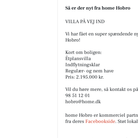
Så er der nyt fra home Hobro
VILLA PÅ VEJ IND
Vi har fået en super spændende ny
Hobro!
Oscar Biludlejning
Vi forstår godt hvorfor du ikke
Kort om boligen:
fjerne blikket fra denne Mitsu
Étplansvilla
Space Star 😍 Det kan vi heller
Indflytningsklar
ikke! Tag et nærmere...
Regulær- og nem have
Pris: 2.195.000 kr.
Åbn opslaget
Vil du høre mere, så kontakt os på
98 51 12 01
hobro@home.dk
home Hobro er kommerciel partn
fra deres
Facebookside
. Støt lok