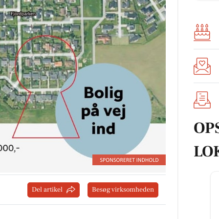
OP
LO
Del artikel
Besøg virksomheden