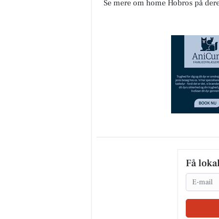
Se mere om home Hobros på der
Få loka
Email