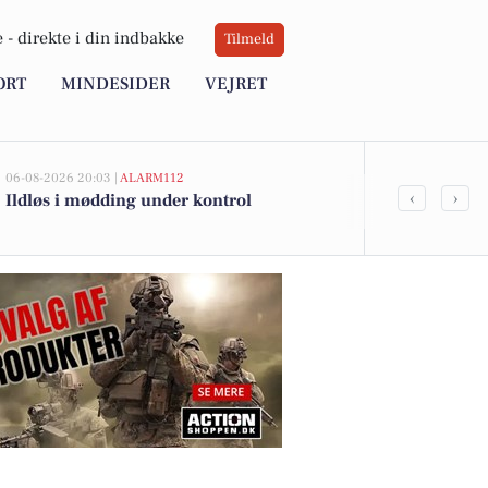
 -
direkte i din indbakke
Tilmeld
ORT
MINDESIDER
VEJRET
06-08-2026 20:03 |
ALARM112
06-08-2026 16:20
‹
›
Ildløs i mødding under kontrol
Værktøjstyve