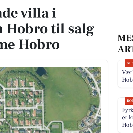
e villa i
 Hobro til salg
ME
me Hobro
AR
AL
Værk
Hob
BO
Fyrk
er k
Hobr