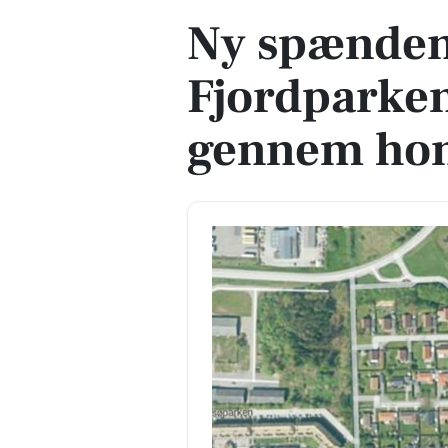
Ny spændend
Fjordparken
gennem ho