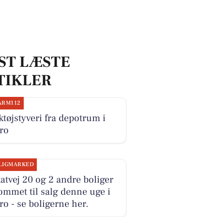
ST LÆSTE
TIKLER
ARM112
tøjstyveri fra depotrum i
ro
LIGMARKED
atvej 20 og 2 andre boliger
ommet til salg denne uge i
o - se boligerne her.