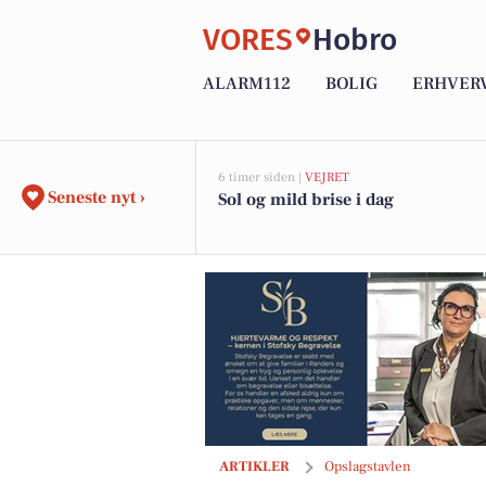
VORES
Hobro
ALARM112
BOLIG
ERHVER
6 timer siden |
VEJRET
Seneste nyt ›
Sol og mild brise i dag
Ny spændende villa i Fjordparken Hob
ARTIKLER
Opslagstavlen