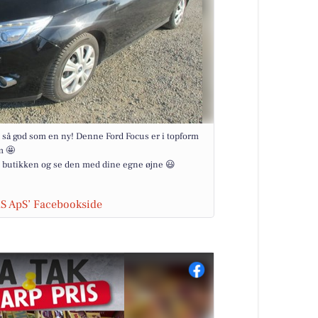
e så god som en ny! Denne Ford Focus er i topform
m 🤩
 i butikken og se den med dine egne øjne 😃
RS ApS’ Facebookside