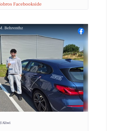
Hobros Facebookside
 M. Behrenthz
d Aliwi