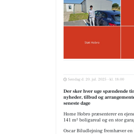
Søndag d. 20. jul. 2025 - kl. 18:00
Der sker hver uge spændende tin
nyheder, tilbud og arrangemente
seneste dage
Home Hobro præsenterer en ejend
141 m² boligareal og en stor gara
Oscar Biludlejning fremhæver en 