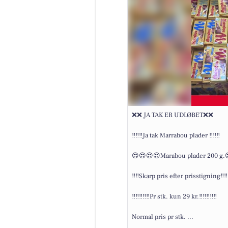
❌❌ JA TAK ER UDLØBET❌❌
‼️‼️‼️Ja tak Marrabou plader ‼️‼️‼️
😍😍😍😍Marabou plader 200 g.
‼️‼️Skarp pris efter prisstigning‼️‼️
‼️‼️‼️‼️‼️Pr stk. kun 29 kr.‼️‼️‼️‼️‼️
Normal pris pr stk. ...