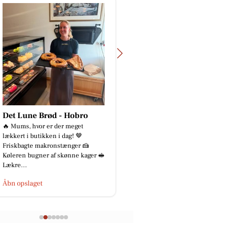
 Brød - Hobro
Oscar Biludlejning
vor er der meget
Mere end bare et autoværksted 🚗
utikken i dag! 🤎
🔧 Hos Automotive Center Hobro
 makronstænger 🍰
finder du flere specialister samlet
gner af skønne kager 🥪
på én adresse: 🔧 CMH Bi...
Åbn opslaget
get