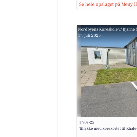
Se hele opslaget på Meny 
Nordbyens Køreskole v/ Bjarne
17. juli 2025
17/07-25
Tillykke med kørekortet til Khale