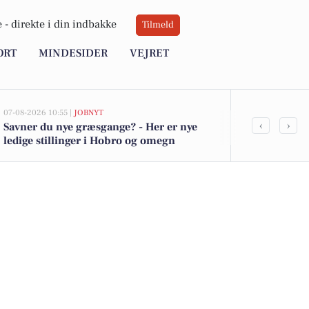
 -
direkte i din indbakke
Tilmeld
ORT
MINDESIDER
VEJRET
07-08-2026 10:55 |
JOBNYT
06-08-2026 20:0
‹
›
Savner du nye græsgange? - Her er nye
Ildløs i mød
ledige stillinger i Hobro og omegn