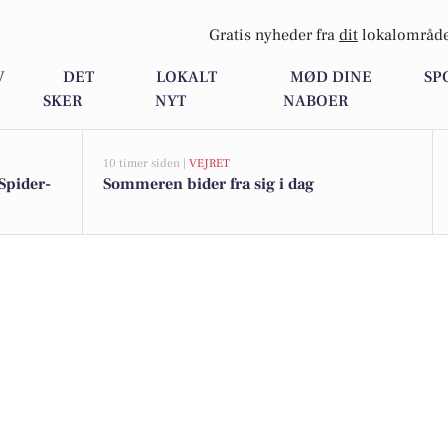
Gratis nyheder fra
dit
lokalområde
V
DET
LOKALT
MØD DINE
SP
SKER
NYT
NABOER
10 timer siden |
VEJRET
Spider-
Sommeren bider fra sig i dag