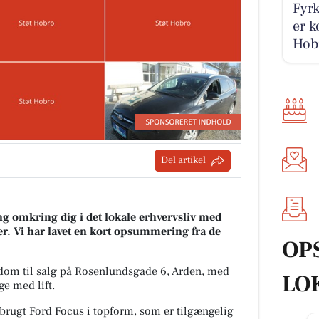
Fyrk
er k
Hobr
Del artikel
g omkring dig i det lokale erhvervsliv med
r. Vi har lavet en kort opsummering fra de
OP
om til salg på Rosenlundsgade 6, Arden, med
LO
ge med lift.
brugt Ford Focus i topform, som er tilgængelig