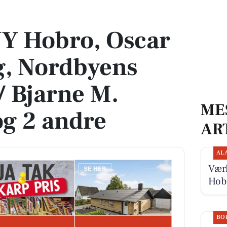
g, Nordbyens Køreskole v/ Bjarne M. Behrenthz og 2 andre
NY Hobro, Oscar
g, Nordbyens
/ Bjarne M.
ME
g 2 andre
AR
AL
Værk
Hob
BO