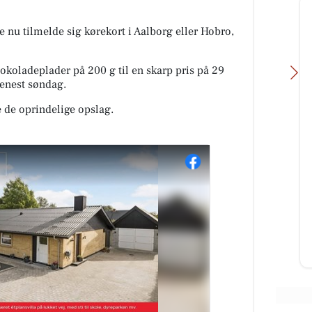
e nu tilmelde sig kørekort i Aalborg eller Hobro,
oladeplader på 200 g til en skarp pris på 29
senest søndag.
 de oprindelige opslag.
Oscar Biludlejning
Det Lune
Vi forstår godt hvorfor du ikke kan
🔥 Mums, h
fjerne blikket fra denne Mitsubishi
lækkert i b
Space Star 😍 Det kan vi heller
Friskbagte
ikke! Tag et nærmere...
Køleren bu
Lækre...
Åbn opslaget
Åbn opsla