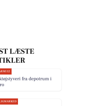
ST LÆSTE
TIKLER
ARM112
tøjstyveri fra depotrum i
ro
LIGMARKED