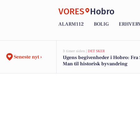
VORES
Hobro
ALARM112
BOLIG
ERHVER
3 timer siden |
DET SKER
Seneste nyt ›
Ugens begivenheder i Hobro: Fra 
Man til historisk byvandring