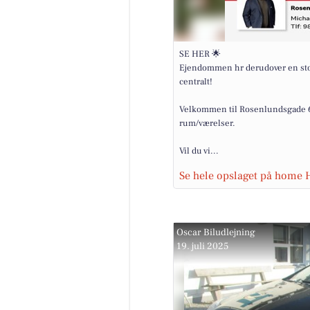
SE HER 🌟
Ejendommen hr derudover en stor 
centralt!
Velkommen til Rosenlundsgade 6, 
rum/værelser.
Vil du vi...
Se hele opslaget på home
Oscar Biludlejning
19. juli 2025