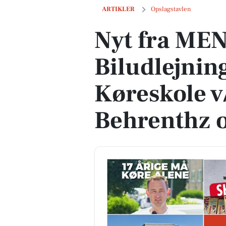
Nyt fra MENY Hobro, Oscar Biludlejnin
ARTIKLER
Opslagstavlen
Nyt fra ME
Biludlejnin
Køreskole v
Behrenthz o