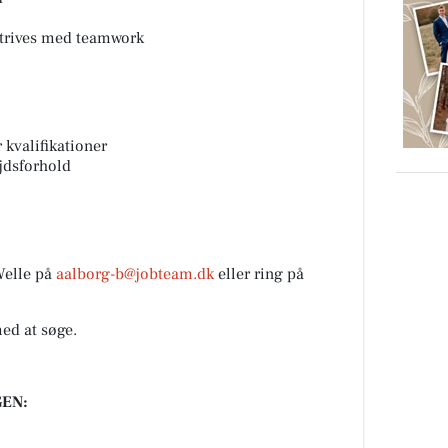
 trives med teamwork
 kvalifikationer
jdsforhold
Welle på
aalborg-b@jobteam.dk
eller ring på
med at søge.
EN: