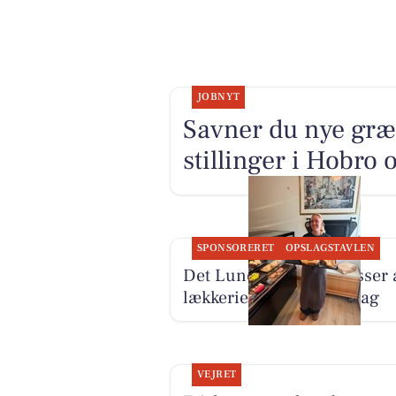
JOBNYT
Savner du nye græ
stillinger i Hobro
SPONSORERET
OPSLAGSTAVLEN
Det Lune Brød har masser 
lækkerier i butikken i dag
VEJRET