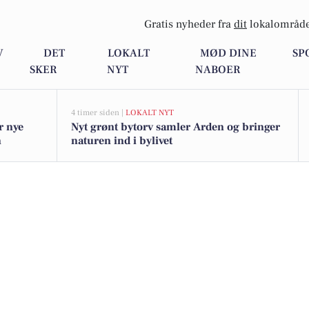
Gratis nyheder fra
dit
lokalområde
V
DET
LOKALT
MØD DINE
SP
SKER
NYT
NABOER
4 timer siden |
LOKALT NYT
r nye
Nyt grønt bytorv samler Arden og bringer
n
naturen ind i bylivet