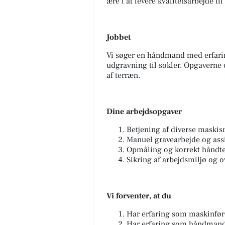
ære i at levere kvalitetsarbejde til
Jobbet
Vi søger en håndmand med erfari
udgravning til sokler. Opgaverne
af terræn.
Oscar Biludlejning
BILUDLEJNING Lej en lille
personbil for 3.000 kr. om mdr
Dine arbejdsopgaver
med fri km (ex brændstof)! Vi s
for vedligehold og service af b.
Betjening af diverse maskisn
Manuel gravearbejde og assi
Opmåling og korrekt håndte
Åbn opslaget
Sikring af arbejdsmiljø og 
Vi forventer, at du
Har erfaring som maskinfør
Har erfaring som håndman