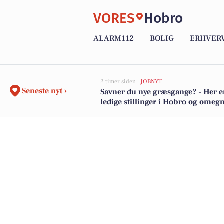
VORES
Hobro
ALARM112
BOLIG
ERHVER
2 timer siden |
JOBNYT
Seneste nyt ›
Savner du nye græsgange? - Her e
ledige stillinger i Hobro og omeg