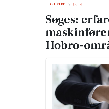
Søges: erfaren håndmand og maskinføre
ARTIKLER
Jobnyt
Søges: erf
maskinfører 
Hobro-omr