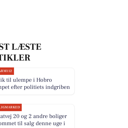
ST LÆSTE
TIKLER
ARM112
k til ulempe i Hobro
et efter politiets indgriben
LIGMARKED
atvej 20 og 2 andre boliger
ommet til salg denne uge i