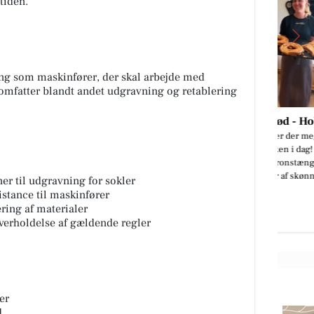
 tiden.
ng som maskinfører, der skal arbejde med
 omfatter blandt andet udgravning og retablering
Det Lune Brød - Hobro
🔥 Mums, hvor er der meget
.
lækkert i butikken i dag! 🤎
tår
Friskbagte makronstænger 🍰
..
Køleren bugner af skønne kager 🥪
er til udgravning for sokler
Lækre...
stance til maskinfører
ring af materialer
Åbn opslaget
overholdelse af gældende regler
er
d