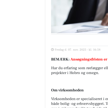
Fredag d. 07. nov. 2025 - kl. 16:58
BEMÆRK:
Ansøgningsfristen er
Har du erfaring som rørlægger el
projekter i Hobro og omegn.
Om virksomheden
Virksomheden er specialiseret i 
både bolig- og erhvervsbyggeri. Te