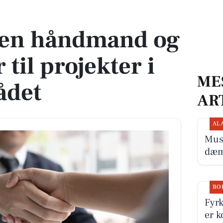
r til projekter i Hobro-området
aren håndmand og
til projekter i
ME
ådet
AR
AL
Musi
dæmp
BO
Fyrk
er k