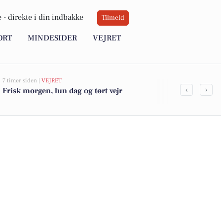
 -
direkte i din indbakke
Tilmeld
ORT
MINDESIDER
VEJRET
7 timer siden |
VEJRET
22 timer siden |
‹
›
Frisk morgen, lun dag og tørt vejr
Nordjyllands