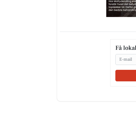
Få loka
Email