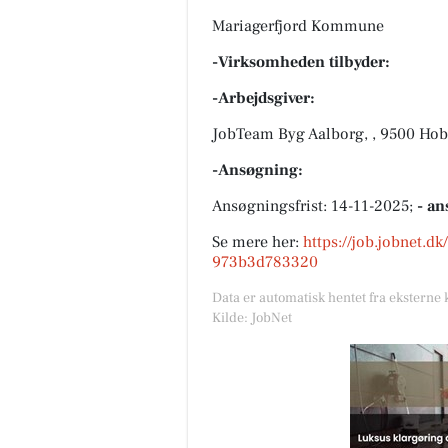
Mariagerfjord Kommune
-Virksomheden tilbyder:
-Arbejdsgiver:
JobTeam Byg Aalborg, , 9500 Hob
-Ansøgning:
Ansøgningsfrist: 14-11-2025;
- an
Se mere her:
https://job.jobnet.d
973b3d783320
Data er automatisk hentet fra eksterne 
Kilde: JobNet