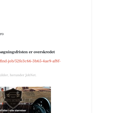
ro
søgningsfristen er overskredet
k/find-job/52fe3c66-3b65-4ae9-af8f-
kilder, herunder JobNet.