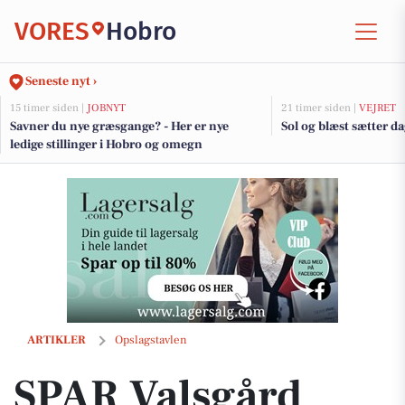
VORES
Hobro
Seneste nyt ›
15 timer siden |
JOBNYT
21 timer siden |
VEJRET
Savner du nye græsgange? - Her er nye
Sol og blæst sætter 
ledige stillinger i Hobro og omegn
SPAR Valsgård fremhæver Samsø kartofler i ugens avis
ARTIKLER
Opslagstavlen
SPAR Valsgård