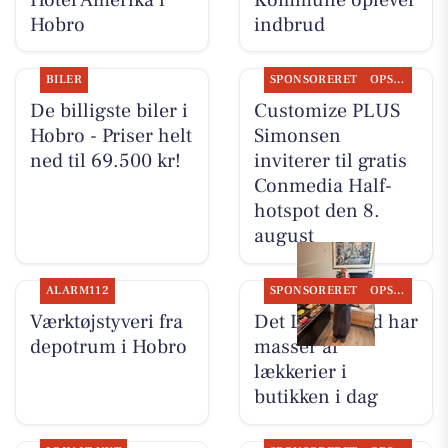
Hobro
indbrud
BILER
SPONSORERET
OPSLAGSTAVLEN
De billigste biler i
Customize PLUS
Hobro - Priser helt
Simonsen
ned til 69.500 kr!
inviterer til gratis
Conmedia Half-
hotspot den 8.
august
ALARM112
SPONSORERET
OPSLAGSTAVLEN
Værktøjstyveri fra
Det Lune Brød har
depotrum i Hobro
masser af
lækkerier i
butikken i dag