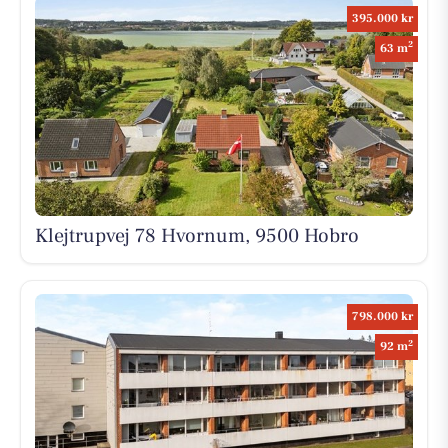
395.000 kr
2
63 m
Klejtrupvej 78 Hvornum, 9500 Hobro
798.000 kr
2
92 m