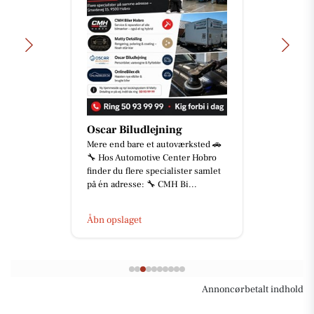
STARK Hobro
Sæsonen for alvor i gang🌱☀️
Hækken kalder, græsset gror – og
vi har et stort udvalg af skov- og
haveprodukter til sæsonens ...
Åbn opslaget
Annoncørbetalt indhold