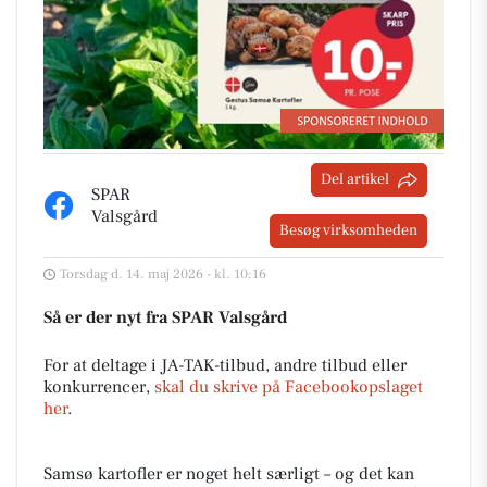
Del artikel
SPAR
Valsgård
Besøg virksomheden
Torsdag d. 14. maj 2026 - kl. 10:16
Så er der nyt fra SPAR Valsgård
For at deltage i JA-TAK-tilbud, andre tilbud eller
konkurrencer,
skal du skrive på Facebookopslaget
her
.
Samsø kartofler er noget helt særligt – og det kan