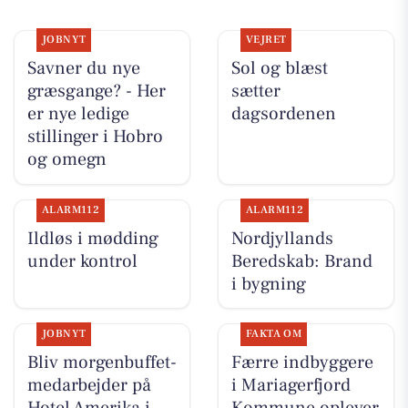
JOBNYT
VEJRET
Savner du nye
Sol og blæst
græsgange? - Her
sætter
er nye ledige
dagsordenen
stillinger i Hobro
og omegn
ALARM112
ALARM112
Ildløs i mødding
Nordjyllands
under kontrol
Beredskab: Brand
i bygning
JOBNYT
FAKTA OM
Bliv morgenbuffet-
Færre indbyggere
medarbejder på
i Mariagerfjord
Hotel Amerika i
Kommune oplever