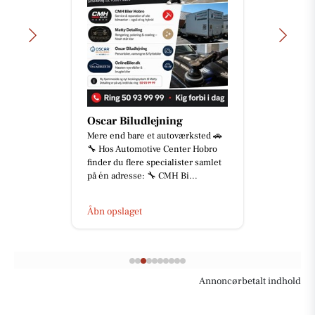
STARK Hobro
Sæsonen for alvor i gang🌱☀️
Hækken kalder, græsset gror – og
vi har et stort udvalg af skov- og
haveprodukter til sæsonens ...
Åbn opslaget
Annoncørbetalt indhold