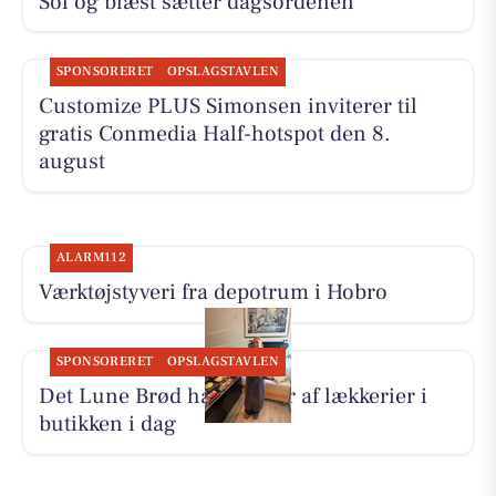
Sol og blæst sætter dagsordenen
SPONSORERET
OPSLAGSTAVLEN
Customize PLUS Simonsen inviterer til
gratis Conmedia Half-hotspot den 8.
august
ALARM112
Værktøjstyveri fra depotrum i Hobro
SPONSORERET
OPSLAGSTAVLEN
Det Lune Brød har masser af lækkerier i
butikken i dag