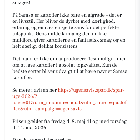
smages! ​
​På Samsø er kartofler ikke bare en afgrøde – det er
en livsstil. Her bliver de dyrket med kærlighed,
erfaring og en næsten sjette sans for det perfekte
tidspunkt. Øens milde klima og den unikke
muldjord giver kartoflerne en fantastisk smag og en
helt særlig, delikat konsistens ​
​Det handler ikke om at producere flest muligt – men
om at lave kartofler i absolut topkvalitet. Kun de
bedste sorter bliver udvalgt til at bære navnet Samsø
kartofler.
Se mere i avisen her
https://ugensavis.spar.dk/spar-
uge-2026/?
page=01&utm_medium=social&utm_source=postof
fice&utm_campaign=ugensavis
Prisen gælder fra fredag d. 8. maj til og med torsdag
d. 14. maj 2026.