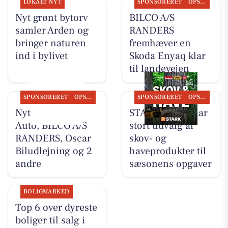
LOKALT NYT
SPONSORERET
OPSLAGSTAVLEN
Nyt grønt bytorv
BILCO A/S
samler Arden og
RANDERS
bringer naturen
fremhæver en
ind i bylivet
Skoda Enyaq klar
til landevejen
SPONSORERET
OPSLAGSTAVLEN
SPONSORERET
OPSLAGSTAVLEN
Nyt fra Renés
STARK Hobro har
Auto, BILCO A/S
stort udvalg af
RANDERS, Oscar
skov- og
Biludlejning og 2
haveprodukter til
andre
sæsonens opgaver
BOLIGMARKED
Top 6 over dyreste
boliger til salg i