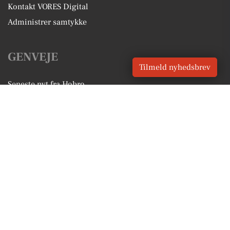
Kontakt VORES Digital
Administrer samtykke
GENVEJE
Tilmeld nyhedsbrev
Seneste nyt fra Hobro
Vores lokale erhverv
Kalenderen for Hobro
Fakta om Hobro
Erhvervsartikler
Mariagerfjord Kommune
Få en gratis salgsvurdering
Sponsoreret indhold