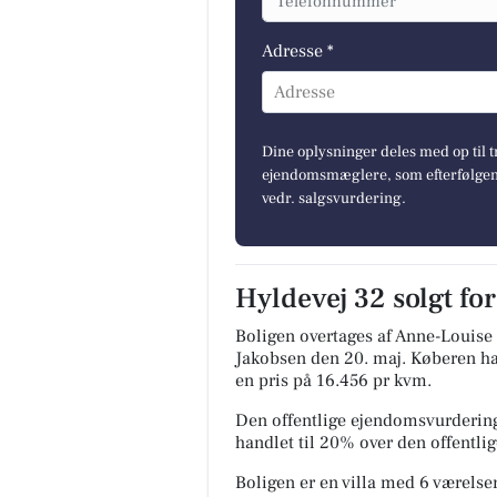
Adresse *
Adresse
Dine oplysninger deles med op til t
ejendomsmæglere, som efterfølgend
vedr. salgsvurdering.
Hyldevej 32 solgt fo
Boligen overtages af Anne-Louise 
Jakobsen den 20. maj.
Køberen har
en pris på 16.456 pr kvm.
Den offentlige ejendomsvurdering
handlet til 20% over den offentl
Boligen er en villa med 6 værelser