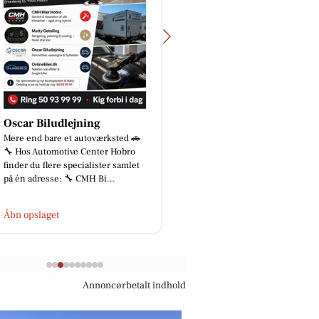
Oscar Biludlejning
STARK Hobro
Mere end bare et autoværksted 🚗
Sæsonen for alvor i ga
🔧 Hos Automotive Center Hobro
Hækken kalder, græsse
finder du flere specialister samlet
vi har et stort udvalg a
på én adresse: 🔧 CMH Bi...
haveprodukter til sæso
Åbn opslaget
Åbn opslaget
Annoncørbetalt indhold