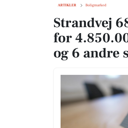
Strandvej 68 i Hobro er solgt for 4.850
ARTIKLER
Boligmarked
Strandvej 68
for 4.850.0
og 6 andre s