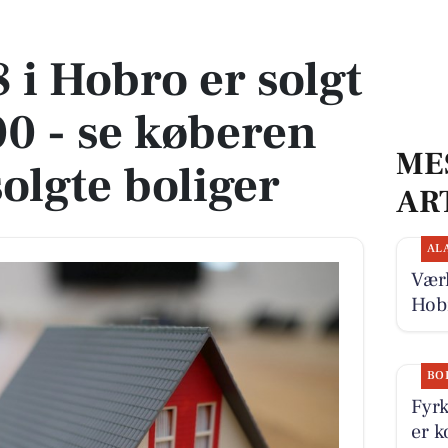
.000 - se køberen og 6 andre solgte boliger
 i Hobro er solgt
00 - se køberen
ME
olgte boliger
AR
AL
Værk
Hob
BO
Fyrk
er k