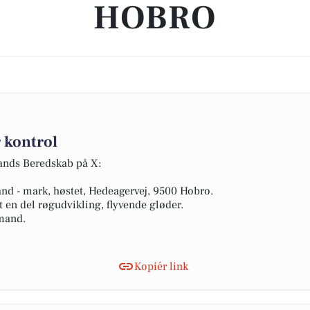
HOBRO
 kontrol
lands Beredskab på X:
rand - mark, høstet, Hedeagervej, 9500 Hobro.
 en del røgudvikling, flyvende gløder.
 mand.
Kopiér link