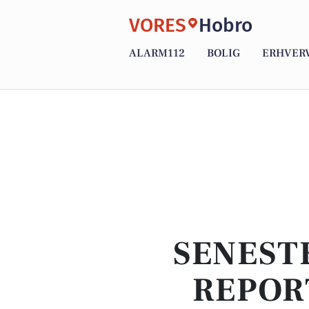
VORES
Hobro
ALARM112
BOLIG
ERHVER
SENEST
REPOR