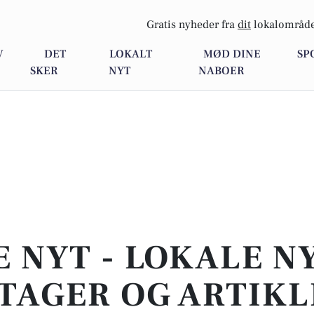
Gratis nyheder fra
dit
lokalområde
V
DET
LOKALT
MØD DINE
SP
SKER
NYT
NABOER
E NYT - LOKALE N
TAGER OG ARTIKL