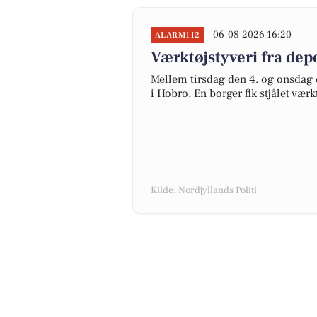
06-08-2026 16:20
ALARM112
Værktøjstyveri fra de
Mellem tirsdag den 4. og onsdag d
i Hobro. En borger fik stjålet vær
Kilde: Nordjyllands Politi