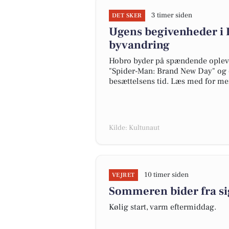
3 timer siden
DET SKER
Ugens begivenheder i H
byvandring
Hobro byder på spændende opleve
"Spider-Man: Brand New Day" og en
besættelsens tid. Læs med for me
Kilde: Kultunaut
10 timer siden
VEJRET
Sommeren bider fra si
Kølig start, varm eftermiddag.