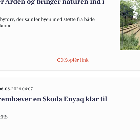
r Arden og bringer naturen ind i
 bytorv, der samler byen med støtte fra både
ania.
Kopiér link
06-08-2026 04:07
emhæver en Skoda Enyaq klar til
DERS