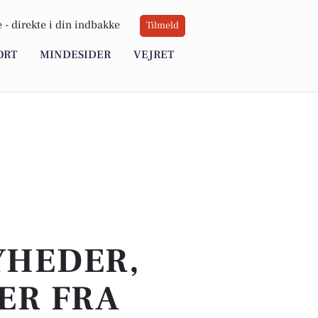
 -
direkte i din indbakke
Tilmeld
ORT
MINDESIDER
VEJRET
YHEDER,
ER FRA