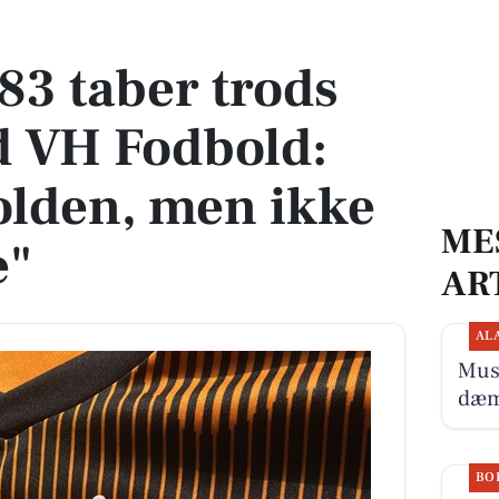
d VH Fodbold: "Vi havde bolden, men ikke resultaterne"
83 taber trods
od VH Fodbold:
olden, men ikke
ME
e"
AR
AL
Musi
dæmp
BO