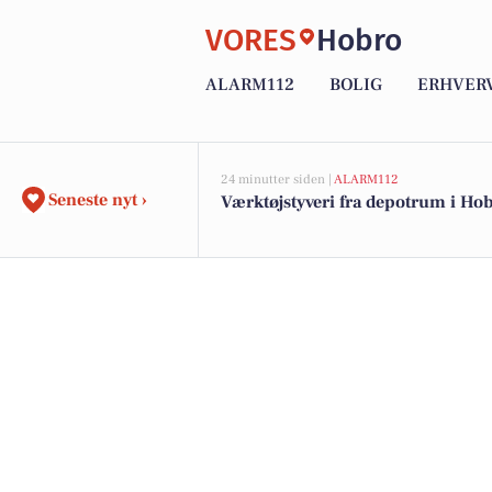
VORES
Hobro
ALARM112
BOLIG
ERHVER
24 minutter siden |
ALARM112
Seneste nyt ›
Værktøjstyveri fra depotrum i Ho