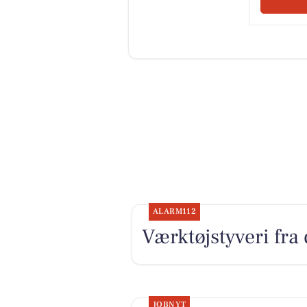
ALARM112
Værktøjstyveri fra
JOBNYT