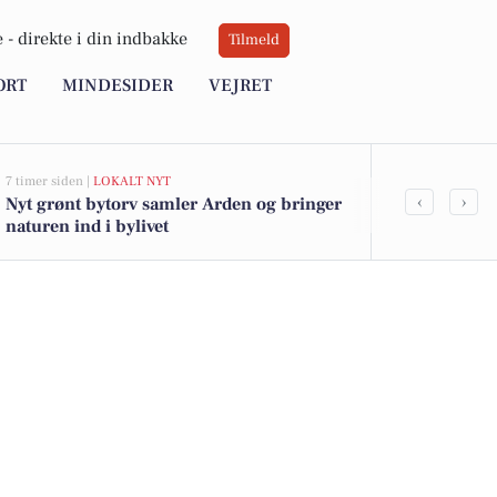
 -
direkte i din indbakke
Tilmeld
ORT
MINDESIDER
VEJRET
7 timer siden |
LOKALT NYT
11 timer siden |
V
‹
›
Nyt grønt bytorv samler Arden og bringer
Frisk morgen,
naturen ind i bylivet