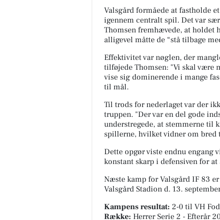
Valsgård formåede at fastholde 
igennem centralt spil. Det var sær
Thomsen fremhævede, at holdet ha
alligevel måtte de “stå tilbage me
Effektivitet var nøglen, der mang
tilføjede Thomsen: "Vi skal være 
vise sig dominerende i mange fas
til mål.
Til trods for nederlaget var der i
truppen. "Der var en del gode in
understregede, at stemmerne til k
spillerne, hvilket vidner om bred
Dette opgør viste endnu engang v
konstant skarp i defensiven for at
Næste kamp for Valsgård IF 83 er
Valsgård Stadion
d. 13. september
Kampens resultat:
2-0
til VH Fo
Række:
Herrer Serie 2 - Efterår 2