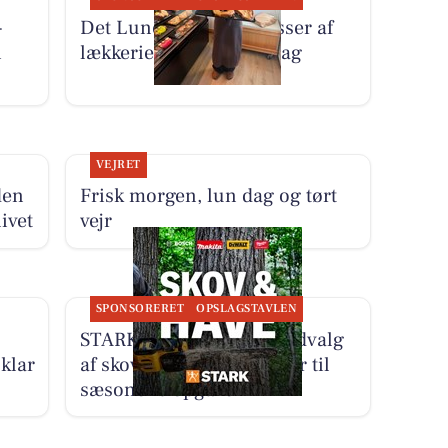
-
Det Lune Brød har masser af
i
lækkerier i butikken i dag
VEJRET
den
Frisk morgen, lun dag og tørt
ivet
vejr
SPONSORERET
OPSLAGSTAVLEN
STARK Hobro har stort udvalg
klar
af skov- og haveprodukter til
sæsonens opgaver