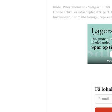
Kilde: Peter Thomsen - Valsgård IF 83
Denne artikel er udarbejdet af 3. part. 
holdninger, der måtte fremgå, repræse
Få loka
Email