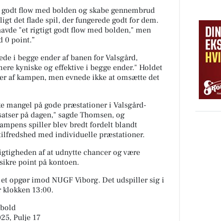
et godt flow med bolden og skabe gennembrud
ligt det flade spil, der fungerede godt for dem.
vde "et rigtigt godt flow med bolden," men
d 0 point.”
lede i begge ender af banen for Valsgård,
mere kyniske og effektive i begge ender." Holdet
er af kampen, men evnede ikke at omsætte det
kke mangel på gode præstationer i Valsgård-
dsatser på dagen," sagde Thomsen, og
ampens spiller blev bredt fordelt blandt
 tilfredshed med individuelle præstationer.
igtigheden af at udnytte chancer og være
 sikre point på kontoen.
 et opgør imod NUGF Viborg. Det udspiller sig i
 klokken 13:00.
dbold
025, Pulje 17