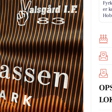
Fyrk
er k
Hobr
OP
LO