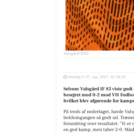
Valsgård IF83
Oscar Biludlejning
BILUDLEJNING Lej en lille
Søndag d. 07. sep. 2025 - kl. 08:25
personbil for 3.000 kr. om mdr
med fri km (ex brændstof)! Vi s
Selvom Valsgård IF 83 viste godt 
for vedligehold og service af b.
besejret med 0-2 mod VH Fodbold.
hvilket blev afgørende for kampe
Åbn opslaget
På trods af nederlaget, havde Vals
boldomgangen så godt ud. Træner
forundring over resultatet: "Vi er 
en god kamp, men taber 2-0. Måske