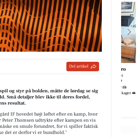
Del artikel
Det Lune Brød - Hobro
🔥 Mums, hvor er der meget
.
lækkert i butikken i dag! 🤎
tår
Friskbagte makronstænger 🍰
spil og styr på bolden, måtte de lørdag se sig
..
Køleren bugner af skønne kager 🥪
 Små detaljer blev ikke til deres fordel,
Lækre...
ns resultat.
Åbn opslaget
gård IF hovedet højt løftet efter en kamp, hvor
 Peter Thomsen udtrykte efter kampen en vis
måske en smule forundret, for vi spiller faktisk
 det er derfor vi er bundhold."