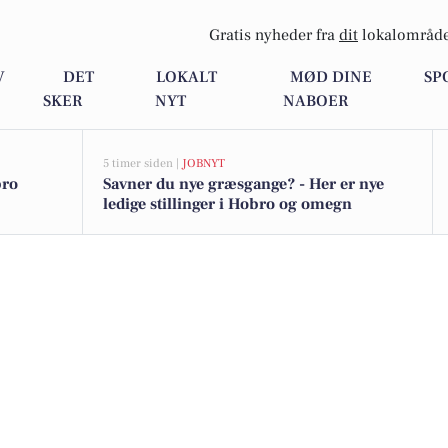
Gratis nyheder fra
dit
lokalområde
V
DET
LOKALT
MØD DINE
SP
SKER
NYT
NABOER
5 timer siden |
JOBNYT
bro
Savner du nye græsgange? - Her er nye
ledige stillinger i Hobro og omegn