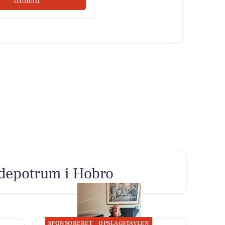
Tilmeld
 depotrum i Hobro
SPONSORERET
OPSLAGSTAVLEN