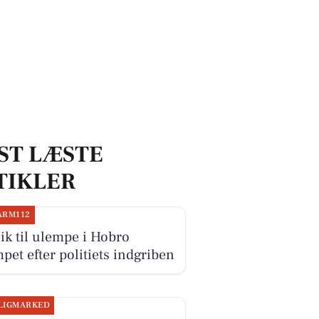
ST LÆSTE
TIKLER
ARM112
k til ulempe i Hobro
et efter politiets indgriben
LIGMARKED