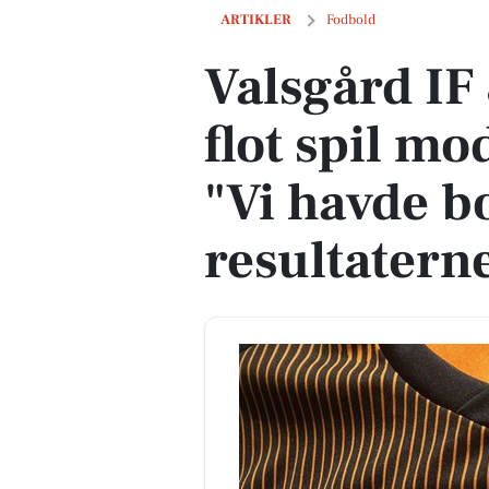
Valsgård IF 83 taber trods flot spil mo
ARTIKLER
Fodbold
Valsgård IF 
flot spil m
"Vi havde b
resultatern