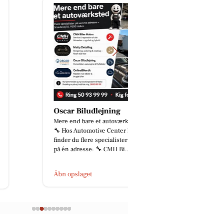
Oscar Biludlejning
STARK Hobro
Mere end bare et autoværksted 🚗
Sæsonen for alvor i ga
🔧 Hos Automotive Center Hobro
Hækken kalder, græsse
finder du flere specialister samlet
vi har et stort udvalg a
på én adresse: 🔧 CMH Bi...
haveprodukter til sæso
Åbn opslaget
Åbn opslaget