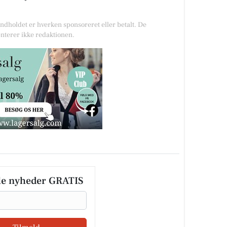
Indholdet er hverken sponsoreret eller betalt. De
nterer ikke redaktionen.
le nyheder GRATIS