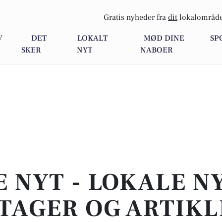
Gratis nyheder fra
dit
lokalområde
V
DET
LOKALT
MØD DINE
SP
SKER
NYT
NABOER
E NYT - LOKALE N
TAGER OG ARTIKL