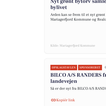
Nyt grønt bytorv samle
bylivet
Arden kan se frem til et nyt grønt
Mariagerfjord Kommune og Reald
Kilde: Mariagerfjord Kommune
OPSLAGSTAVLEN
SPONSORERET
BILCO A/S RANDERS fr
landevejen
Så er der nyt fra BILCO A/S RAN
Kopiér link