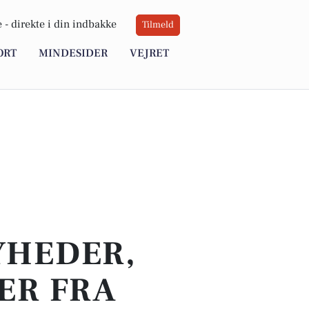
 -
direkte i din indbakke
Tilmeld
ORT
MINDESIDER
VEJRET
YHEDER,
ER FRA