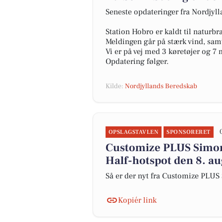
Seneste opdateringer fra Nordjyl
Station Hobro er kaldt til naturb
Meldingen går på stærk vind, samt
Vi er på vej med 3 køretøjer og 7
Opdatering følger.
Kilde:
Nordjyllands Beredskab
OPSLAGSTAVLEN
SPONSORERET
Customize PLUS Simons
Half-hotspot den 8. a
Så er der nyt fra Customize PLU
Kopiér link