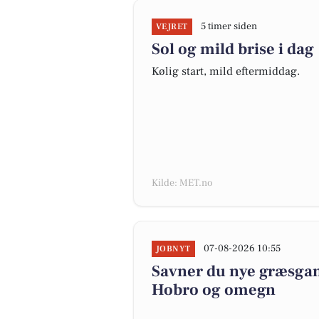
5 timer siden
VEJRET
Sol og mild brise i dag
Kølig start, mild eftermiddag.
Kilde: MET.no
07-08-2026 10:55
JOBNYT
Savner du nye græsgange
Hobro og omegn