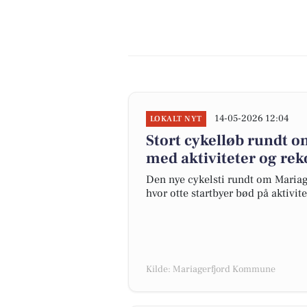
14-05-2026 12:04
LOKALT NYT
Stort cykelløb rundt o
med aktiviteter og re
Den nye cykelsti rundt om Mariager 
hvor otte startbyer bød på aktivite
Kilde: Mariagerfjord Kommune