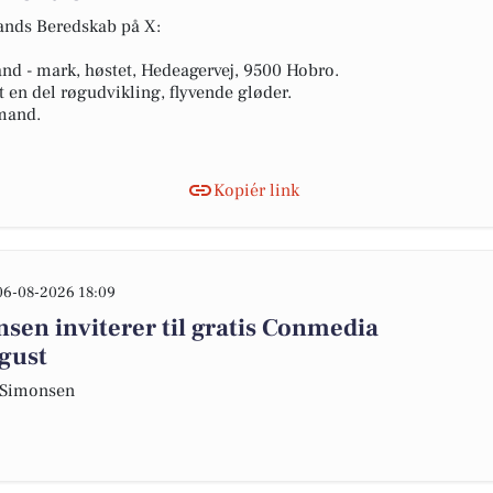
lands Beredskab på X:
rand - mark, høstet, Hedeagervej, 9500 Hobro.
 en del røgudvikling, flyvende gløder.
 mand.
Kopiér link
06-08-2026 18:09
en inviterer til gratis Conmedia
ugust
S Simonsen