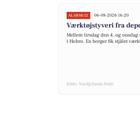
06-08-2026 16:20
ALARM112
Værktøjstyveri fra de
Mellem tirsdag den 4. og onsdag d
i Hobro. En borger fik stjålet vær
Kilde: Nordjyllands Politi