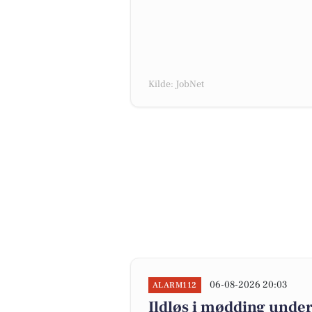
Kilde: JobNet
06-08-2026 20:03
ALARM112
Ildløs i mødding under