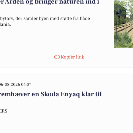
r Arden og bringer naturen ind i
 bytorv, der samler byen med støtte fra både
ania.
Kopiér link
06-08-2026 04:07
emhæver en Skoda Enyaq klar til
DERS