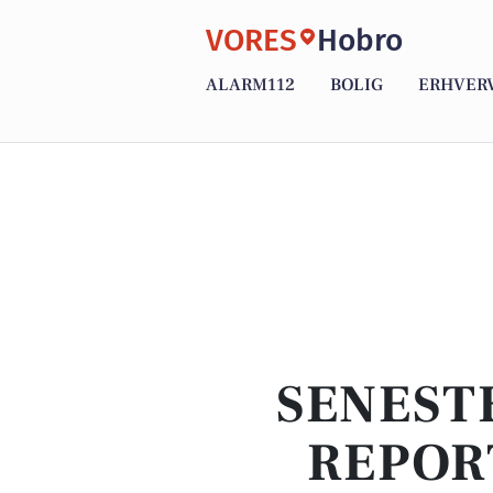
VORES
Hobro
ALARM112
BOLIG
ERHVER
SENEST
REPOR