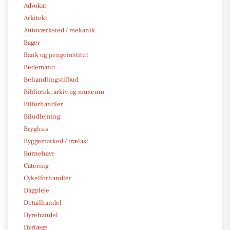
Advokat
Arkitekt
Autoværksted / mekanik
Bager
Bank og pengeinstitut
Bedemand
Behandlingstilbud
Bibliotek, arkiv og museum
Bilforhandler
Biludlejning
Bryghus
Byggemarked / trælast
Børnehave
Catering
Cykelforhandler
Dagpleje
Detailhandel
Dyrehandel
Dyrlæge