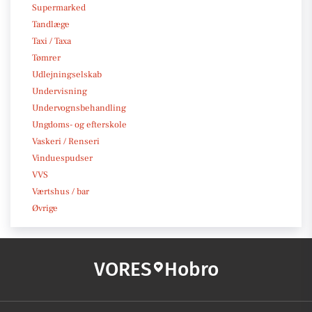
Supermarked
Tandlæge
Taxi / Taxa
Tømrer
Udlejningselskab
Undervisning
Undervognsbehandling
Ungdoms- og efterskole
Vaskeri / Renseri
Vinduespudser
VVS
Værtshus / bar
Øvrige
VORES
Hobro