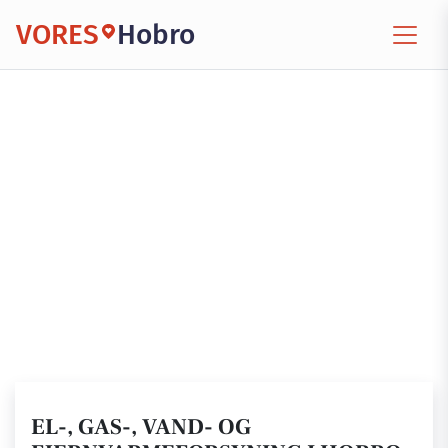
VORES
Hobro
EL-, GAS-, VAND- OG