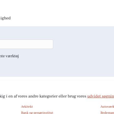
jlighed
nte værktøj
kig i en af vores andre kategorier eller brug vores
udvidet søgni
Arkitekt
Autoværk
Bank og pengeinstitut
Bedema