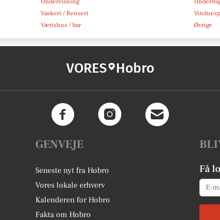
Undervisning
Undervo
Vaskeri / Renseri
Vindues
Værtshus / bar
Øvrige
VORES
Hobro
GENVEJE
BLI
Få l
Seneste nyt fra Hobro
Email
Vores lokale erhverv
Kalenderen for Hobro
Fakta om Hobro