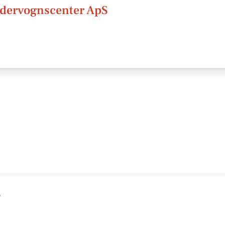
dervognscenter ApS
S