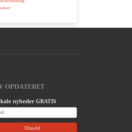
gnsbehandling
pudser
V OPDATERET
okale nyheder GRATIS
Tilmeld