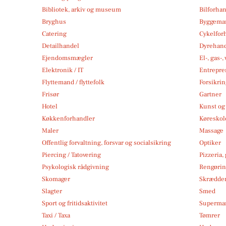
Bibliotek, arkiv og museum
Bilforha
Bryghus
Byggemar
Catering
Cykelfor
Detailhandel
Dyrehan
Ejendomsmægler
El-, gas-
Elektronik / IT
Entrepre
Flyttemand / flyttefolk
Forsikri
Frisør
Gartner
Hotel
Kunst og 
Køkkenforhandler
Køreskol
Maler
Massage
Offentlig forvaltning, forsvar og socialsikring
Optiker
Piercing / Tatovering
Pizzeria,
Psykologisk rådgivning
Rengøri
Skomager
Skrædde
Slagter
Smed
Sport og fritidsaktivitet
Superma
Taxi / Taxa
Tømrer