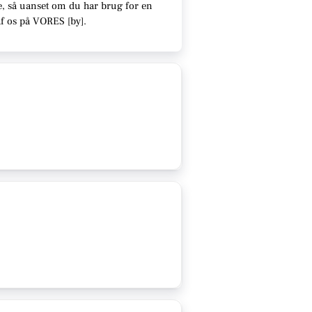
e
, så uanset om du har brug for en
af os på VORES [
by
]
.