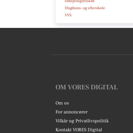
Udlejningselskab
Ungdoms- og efterskole
VVS
OM VORES DIGITAL
Om os
For annoncører
Vilkår og Privatlivspolitik
Kontakt VORES Digital