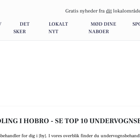
Gratis nyheder fra
dit
lokalområde
V
DET
LOKALT
MØD DINE
SP
SKER
NYT
NABOER
ING I HOBRO - SE TOP 10 UNDERVOGN
sbehandler
for dig i [
by
]. I vores overblik finder du undervognsbehandl