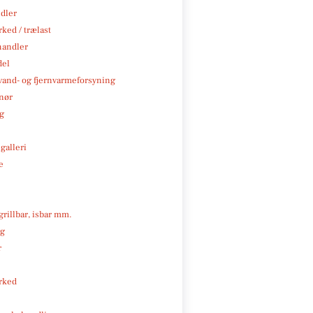
ndler
ked / trælast
handler
del
, vand- og fjernvarmeforsyning
nør
ng
galleri
e
 grillbar, isbar mm.
ng
r
rked