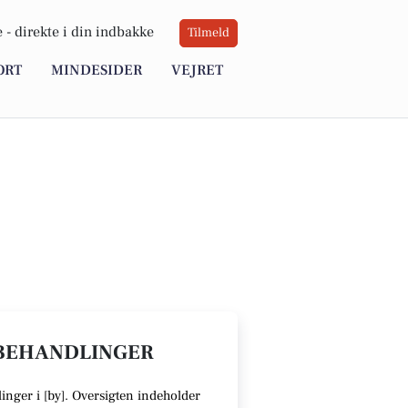
 -
direkte i din indbakke
Tilmeld
ORT
MINDESIDER
VEJRET
SBEHANDLINGER
inger i [
by
].
Oversigten indeholder