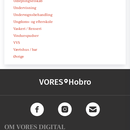
Udlejningselskab
Undervisning
Undervognsbehandling
Ungdoms- og efterskole
Vaskeri / Renseri
Vinduespudser
VVS
Værtshus / bar
Øvrige
VORES
Hobro
OM VORES DIGITAL