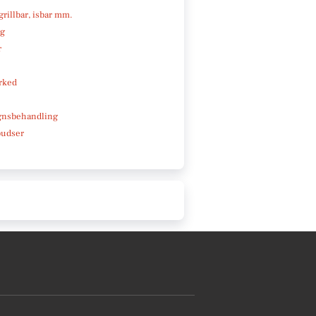
 grillbar, isbar mm.
ng
r
rked
gnsbehandling
pudser