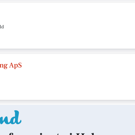
ld
ing ApS