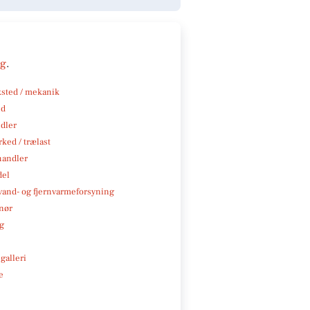
ng
.
sted / mekanik
nd
ndler
ked / trælast
handler
del
, vand- og fjernvarmeforsyning
nør
ng
galleri
e