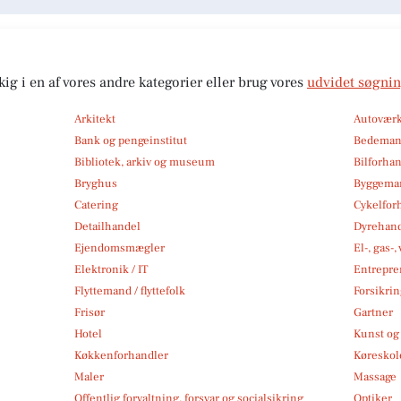
kig i en af vores andre kategorier eller brug vores
udvidet søgni
Arkitekt
Autoværk
Bank og pengeinstitut
Bedema
Bibliotek, arkiv og museum
Bilforha
Bryghus
Byggemar
Catering
Cykelfor
Detailhandel
Dyrehan
Ejendomsmægler
El-, gas-
Elektronik / IT
Entrepre
Flyttemand / flyttefolk
Forsikri
Frisør
Gartner
Hotel
Kunst og 
Køkkenforhandler
Køreskol
Maler
Massage
Offentlig forvaltning, forsvar og socialsikring
Optiker