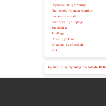
Organisation og forening
Planteskole / blomsterhandler
Restaurant og café
Skønheds- og hudpleje
Speciallæge
Tandlæge
Udlejningselskab
Ungdoms- og efterskole
VVS
Få tilbud på flytning fra lokale fl