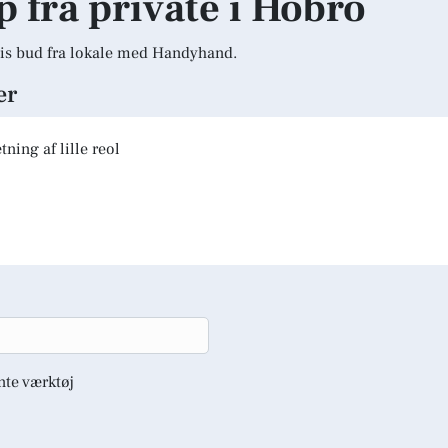
p fra private i Hobro
is bud fra lokale med Handyhand.
er
ning af lille reol
nte værktøj