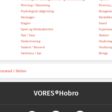
Piercing / Tatovering
Pizzeria,
Psykologisk rådgivning
Rengøri
Skomager
Skrædde
Slagter
Smed
Sport og fritidsaktivitet
Superma
Taxi / Taxa
Tømrer
Undervisning
Undervo
Vaskeri / Renseri
Vindues
Værtshus / bar
Øvrige
yttemænd i Hobro
VORES
Hobro