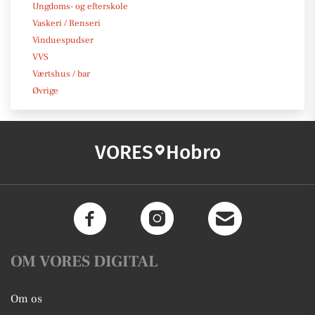
Ungdoms- og efterskole
Vaskeri / Renseri
Vinduespudser
VVS
Værtshus / bar
Øvrige
VORES
Hobro
OM VORES DIGITAL
Om os